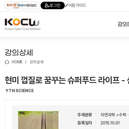
로
로
로
바
로그인
이용가이드
대시보드
가
가
가
로
기
기
기
가
(skip
기
to
강의
content)
대학
강의상세
기관
HOME
강의상세
전공
현미 껍질로 꿈꾸는 슈퍼푸드 라이프 -
테마
YTN SCIENCE
주제분류
자연과학 >수학
등록일자
2015.10.01