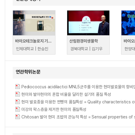
바이오테크놀로지 기기 I
산림환경미생물학
바이오
인제대학교 | 한승진
경북대학교 | 김기우
한양대
연관학위논문
Pediococcus acidilactici MNL5균주를 이용한 현미발효물의 
현미와 발아현미의 혼합 비율을 달리한 설기의 품질 특성
현미 발효종을 이용한 찐빵의 품질특성 = Quality characteristics of st
미강의 왁스층을 제거한 현미의 품질특성
Chitosan 발아 현미 초밥의 관능적 특성 = Sensual properties of sus