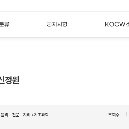
분류
공지사항
KOCW
강의
공지사항
KOCW란
강의
뉴스레터
활용안내
분야
주요통계현황
발자취
 신정원
강의
서비스도움말
고객센터
ㆍ물리ㆍ천문ㆍ지리 >기초과학
조회수