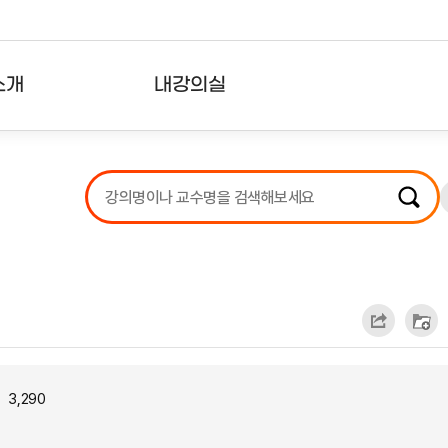
소개
내강의실
?
강의리스트
수강확인증강의
사용자의견
내강의클립
3,290