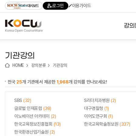
로
로
로
바
로그인
이용가이드
대시보드
가
가
가
로
기
기
기
가
(skip
기
to
강의
content)
대학
기관강의
기관
HOME
강의분류
기관강의
전공
전국
25
개 기관에서 제공한
1,968
개 강의를 만나보세요!
테마
SBS
(32)
S리더치과병원
(2)
글로벌 인재포럼
(38)
대구경찰청
(1)
이노베이션 아카데미
(2)
이어도연구회
(1)
한국교육정보진흥협회
(13)
한국교육학술정보원
(337)
한국환경산업기술원
(2)