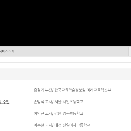
 서비스 소개
홍철기 부장/ 한국교육학술정보원 미래교육혁신부
장 수업
손범석 교사/ 서울 서일초등학교
이인규 교사/ 강원 임곡초등학교
이수철 교사/ 대전 신일여자고등학교