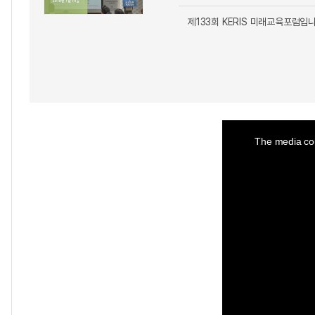
제133회 KERIS 미래교육포럼입니
This
is
a
The media cou
modal
window.