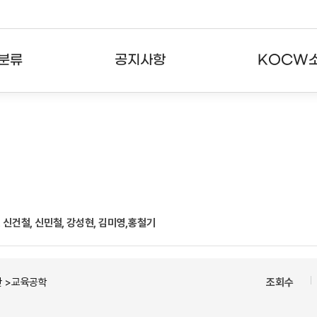
분류
공지사항
KOCW
강의
공지사항
KOCW란
강의
뉴스레터
활용안내
분야
주요통계현황
발자취
강의
서비스도움말
만, 신건철, 신민철, 강성현, 김미영,홍철기
고객센터
반 >교육공학
조회수