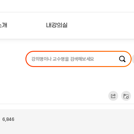
소개
내강의실
?
강의리스트
수강확인증강의
사용자의견
내강의클립
6,846