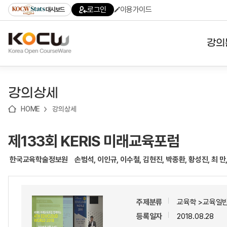
로
로
로
바
로그인
이용가이드
대시보드
가
가
가
로
기
기
기
가
(skip
기
to
강의
content)
대학
강의상세
기관
HOME
강의상세
전공
제133회 KERIS 미래교육포럼
테마
한국교육학술정보원
손범석, 이인규, 이수철, 김현진, 박종환, 황성진, 최 
주제분류
교육학 >교육일
등록일자
2018.08.28