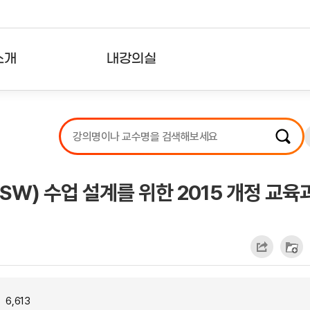
소개
내강의실
?
강의리스트
수강확인증강의
사용자의견
SW) 수업 설계를 위한 2015 개정 교육
내강의클립
6,613