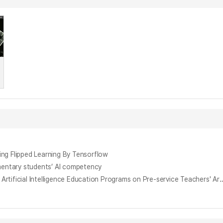
 Flipped Learning By Tensorflow
ary students’ AI competency
하브루타 기반 인공지능교육 프로그램이 예비교사의 인공지능 리터러시와 소프트웨어교육 교수효능감에 미치는 효과 = The Effects of Havruta-based Artificial Intelligence Education Programs on Pre-service Te