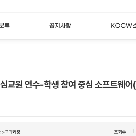
분류
공지사항
KOCW
강의
공지사항
KOCW란
강의
뉴스레터
활용안내
분야
주요통계현황
발자취
핵심교원 연수-학생 참여 중심 소프트웨어(
강의
서비스도움말
고객센터
반 >교과과정
조회수