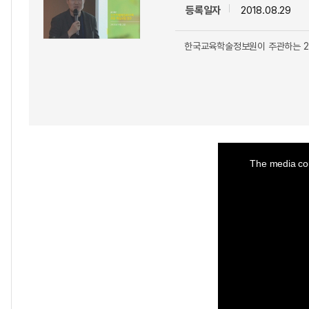
등록일자
2018.08.29
한국교육학술정보원이 주관하는 20
This
is
a
The media cou
modal
window.