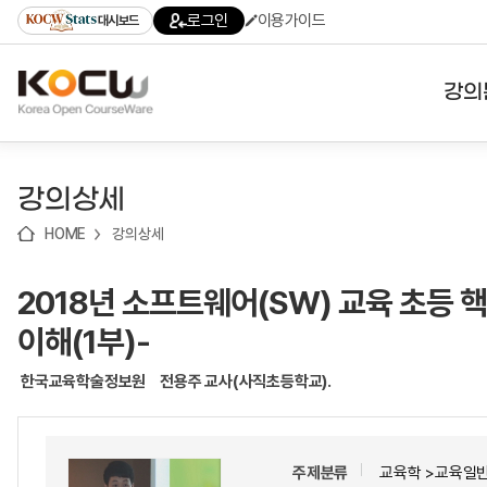
로
로
로
바
로그인
이용가이드
대시보드
가
가
가
로
기
기
기
가
(skip
기
to
강의
content)
대학
강의상세
기관
HOME
강의상세
전공
2018년 소프트웨어(SW) 교육 초등 
테마
이해(1부)-
한국교육학술정보원
전용주 교사(사직초등학교).
주제분류
교육학 >교육일