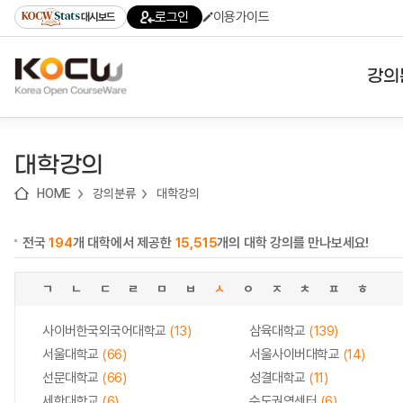
로
로
로
바
로그인
이용가이드
대시보드
가
가
가
로
기
기
기
가
(skip
기
to
강의
content)
대학
대학강의
기관
HOME
강의분류
대학강의
전공
전국
194
개 대학에서 제공한
15,515
개의 대학 강의를 만나보세요!
테마
ㄱ
ㄴ
ㄷ
ㄹ
ㅁ
ㅂ
ㅅ
ㅇ
ㅈ
ㅊ
ㅍ
ㅎ
사이버한국외국어대학교
(13)
삼육대학교
(139)
서울대학교
(66)
서울사이버대학교
(14)
선문대학교
(66)
성결대학교
(11)
세한대학교
(6)
수도권역센터
(6)