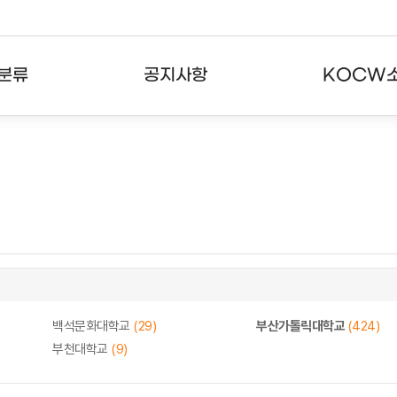
분류
공지사항
KOCW
강의
공지사항
KOCW란
강의
뉴스레터
활용안내
분야
주요통계현황
발자취
강의
서비스도움말
고객센터
백석문화대학교
(29)
부산가톨릭대학교
(424)
부천대학교
(9)