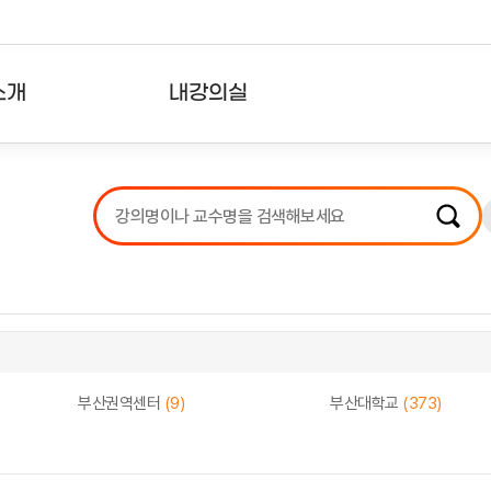
소개
내강의실
?
강의리스트
수강확인증강의
사용자의견
내강의클립
부산권역센터
(9)
부산대학교
(373)