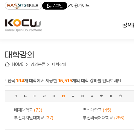
로
로
로
바
로그인
이용가이드
대시보드
가
가
가
로
기
기
기
가
(skip
기
to
강의
content)
대학
대학강의
기관
HOME
강의분류
대학강의
전공
전국
194
개 대학에서 제공한
15,515
개의 대학 강의를 만나보세요!
테마
ㄱ
ㄴ
ㄷ
ㄹ
ㅁ
ㅂ
ㅅ
ㅇ
ㅈ
ㅊ
ㅍ
ㅎ
배재대학교
(73)
백석대학교
(45)
부산디지털대학교
(37)
부산외국어대학교
(286)