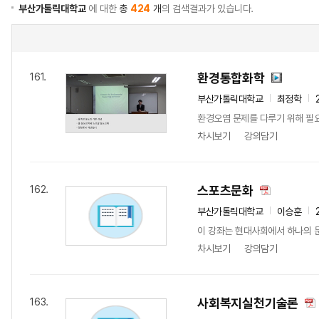
부산가톨릭대학교
에 대한
총
424
개
의 검색결과가 있습니다.
환경통합화학
161.
부산가톨릭대학교
최정학
환경오염 문제를 다루기 위해 필
차시보기
강의담기
스포츠문화
162.
부산가톨릭대학교
이승훈
이 강좌는 현대사회에서 하나의 
차시보기
강의담기
사회복지실천기술론
163.