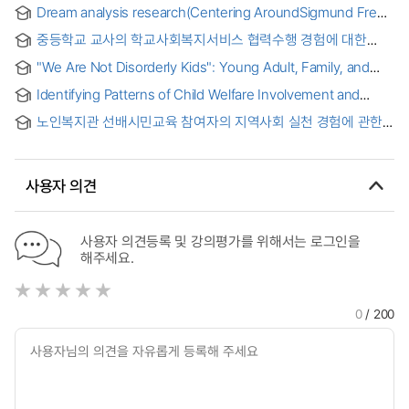
Dream analysis research(Centering AroundSigmund Freud
theory) as Clinical Social Welfare
중등학교 교사의 학교사회복지서비스 협력수행 경험에 대한
현상학적 연구 : 상생의 숲, 씨앗에서 나무로 = A
"We Are Not Disorderly Kids": Young Adult, Family, and
Phenomenological Study on the School Social Welfare
Social Work Perspectives on Disrupting System Failures
Service Cooperation Experiences of Secondary School
Identifying Patterns of Child Welfare Involvement and
That Funnel Child Welfare Involved Youth into the Juvenile
Teachers : The Forest of Coexistence, From a Seed to the
Socioeconomic Conditions Prior to Commercial Sexual
Legal System
Tree
노인복지관 선배시민교육 참여자의 지역사회 실천 경험에 관한
Exploitation: A Statewide Case Study [electronic resource]
근거이론 연구 = A Grounded Theory Study on the
Community Practice Experiences of Participants in the
Senior Citizen Education Program at Senior Welfare
사용자 의견
Centers
사용자 의견등록 및 강의평가를 위해서는 로그인을
해주세요.
0
/ 200