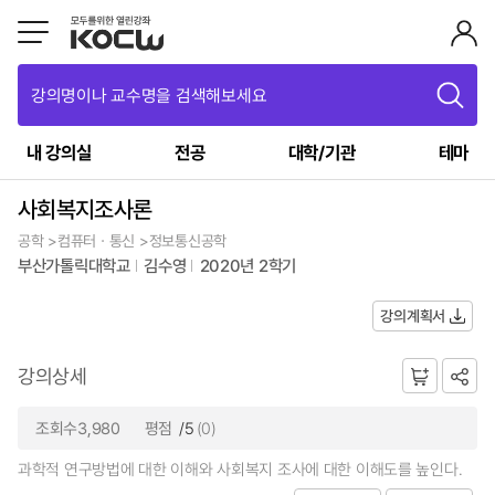
강의명이나 교수명을 검색해보세요
내 강의실
전공
대학/기관
테마
사회복지조사론
공학 >컴퓨터ㆍ통신 >정보통신공학
부산가톨릭대학교
김수영
2020년 2학기
강의계획서
강의상세
조회수3,980
평점
/5
(0)
과학적 연구방법에 대한 이해와 사회복지 조사에 대한 이해도를 높인다.