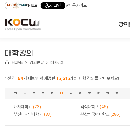
로
로
로
바
로그인
이용가이드
대시보드
가
가
가
로
기
기
기
가
(skip
기
to
강의
content)
대학
대학강의
기관
HOME
강의분류
대학강의
전공
전국
194
개 대학에서 제공한
15,515
개의 대학 강의를 만나보세요!
테마
ㄱ
ㄴ
ㄷ
ㄹ
ㅁ
ㅂ
ㅅ
ㅇ
ㅈ
ㅊ
ㅍ
ㅎ
배재대학교
(73)
백석대학교
(45)
부산디지털대학교
(37)
부산외국어대학교
(286)