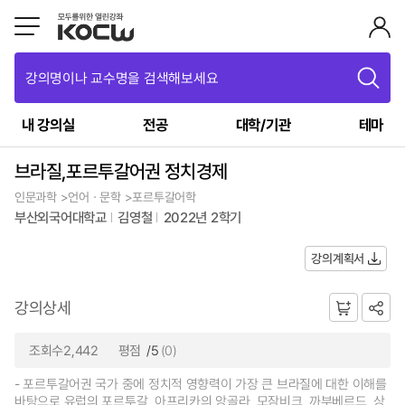
강의명이나 교수명을 검색해보세요
내 강의실
전공
대학/기관
테마
브라질,포르투갈어권 정치경제
인문과학 >언어ㆍ문학 >포르투갈어학
부산외국어대학교
김영철
2022년 2학기
강의계획서
강의상세
조회수2,442
평점
/5
(0)
- 포르투갈어권 국가 중에 정치적 영향력이 가장 큰 브라질에 대한 이해를
바탕으로 유럽의 포르투갈, 아프리카의 앙골라, 모잠비크, 까부베르드, 상