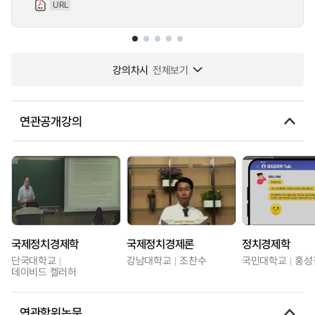
URL
강의차시
전체보기
연관공개강의
국제정치경제학
국제정치경제론
정치경제학
단국대학교
강남대학교
조찬수
국민대학교
홍성
데이비드 켈러허
연관학위논문