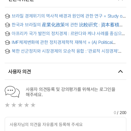
브라질 경제위기의 역사적 배경과 원인에 관한 연구 = Study on
the historical background and cause for Brazil's economic
한국과 브라질의 産業化政策에 관한 比較硏究 : 資本蓄積과
depression
分配를 中心으로
아프리카 국가 발전의 정치경제 : 르완다와 케냐 사례를 중심으로
= The Political Economy of African Development: The
IMF체제변화에 관한 정치경제학적 재해석 = (A) Political
Cases of Rwanda and Kenya
Economic Reappraisal : the change of the IMF System
북한 선군정치와 시장경제의 모순적 융합 : '관료적 시장경제'
메커니즘을 중심으로
사용자 의견
사용자 의견등록 및 강의평가를 위해서는 로그인을
해주세요.
0
/ 200