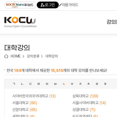
로
로
로
바
로그인
이용가이드
대시보드
가
가
가
로
기
기
기
가
(skip
기
to
강의
content)
대학
대학강의
기관
HOME
강의분류
대학강의
전공
전국
194
개 대학에서 제공한
15,515
개의 대학 강의를 만나보세요!
테마
ㄱ
ㄴ
ㄷ
ㄹ
ㅁ
ㅂ
ㅅ
ㅇ
ㅈ
ㅊ
ㅍ
ㅎ
사이버한국외국어대학교
(13)
삼육대학교
(139)
서울대학교
(66)
서울사이버대학교
(14)
선문대학교
(66)
성결대학교
(11)
세한대학교
(6)
수도권역센터
(6)