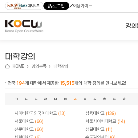
로
로
로
바
로그인
이용가이드
대시보드
가
가
가
로
기
기
기
가
(skip
기
to
강의
content)
대학
대학강의
기관
HOME
강의분류
대학강의
전공
전국
194
개 대학에서 제공한
15,515
개의 대학 강의를 만나보세요!
테마
ㄱ
ㄴ
ㄷ
ㄹ
ㅁ
ㅂ
ㅅ
ㅇ
ㅈ
ㅊ
ㅍ
ㅎ
사이버한국외국어대학교
(13)
삼육대학교
(139)
서울대학교
(66)
서울사이버대학교
(14)
선문대학교
(66)
성결대학교
(11)
세한대학교
(6)
수도권역센터
(6)