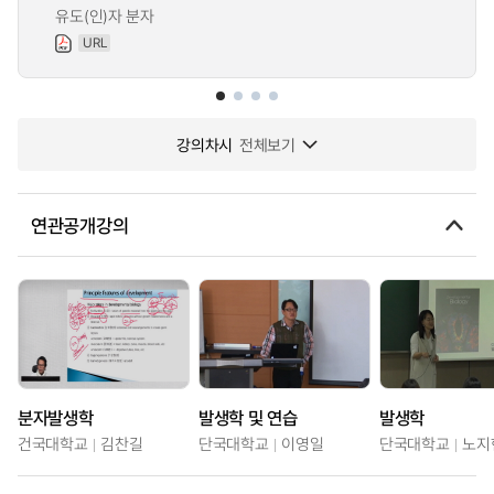
유도(인)자 분자
URL
강의차시
전체보기
연관공개강의
분자발생학
발생학 및 연습
발생학
건국대학교
김찬길
단국대학교
이영일
단국대학교
노지