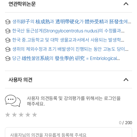
연관학위논문
생쥐卵子의 核成熟과 透明帶硬化가 體外受精과 胚發生에
미치는 影響 = Effects of Nuclear Maturation and Zona
한국산 둥근성게(Strongylocentrotus nudus)의 수정률과
Hardening on In Vitro Fertilization and Subsequent
발생률을 이용한 생물검정법 : Well plate를 이용한 방법의
Embryonic Development of Mice Oocytes
한국 중.고등학교 및 대학 생물교과서에서 사용되는 발생학
표준화
용어의 일관성에 관한 연구
생쥐의 체외수정과 초기 배발생이 진행되는 동안 고농도 당이
ganglioside GM3 발현에 미치는 영향 = Effects of High
당근 雄性불염系統의 發生學的 硏究 = Embriological
Glucose on Ganglioside GM3 Expression during in vitro
studies on male sterile line in carrots
Fertilization and Early Embryonic Development in Mice
사용자 의견
사용자 의견등록 및 강의평가를 위해서는 로그인을
해주세요.
0
/ 200