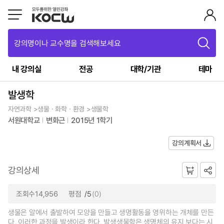
강의명이나 교수명을 검색해보세요
내 강의실
전공
대학/기관
테마
발생학
자연과학 >생물ㆍ화학ㆍ환경 >생물학
서원대학교
변화근
2015년 1학기
강의계획서
강의상세
조회수14,956
평점
/5
(0)
생물은 알에서 출발하여 모양을 만들고 생명활동을 영위하는 개체를 만든
다. 이러한 과정을 발생이라 한다. 발생생물학은 생명체의 유지 보다는 시