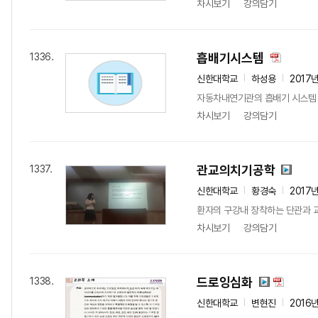
차시보기
강의담기
흡배기시스템
1336.
신한대학교
하성용
2017
자동차내연기관의 흡배기 시스템 
차시보기
강의담기
관교의치기공학
1337.
신한대학교
황경숙
2017
환자의 구강내 장착하는 단관과 교
차시보기
강의담기
드로잉심화
1338.
신한대학교
변현진
2016