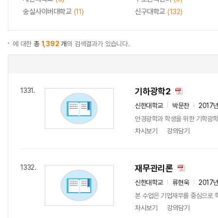
숭실사이버대학교
(11)
신구대학교
(132)
에 대한
총
1,392
개
의 검색결과가 있습니다.
기하광학2
1331.
신한대학교
박문찬
2017
안경광학과 학생을 위한 기학광학
차시보기
강의담기
재무관리론
1332.
신한대학교
류현욱
2017
본 수업은 기업재무를 중심으로 
차시보기
강의담기