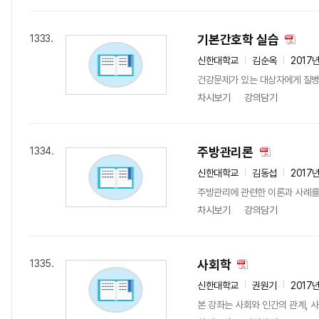
기본간호학 실습
1333.
신한대학교
김순옥
2017
건강문제가 있는 대상자에게 질병을
차시보기
강의담기
주방관리론
1334.
신한대학교
김동섭
2017
주방관리에 관련한 이론과 사례를
차시보기
강의담기
사회학
1335.
신한대학교
권원기
2017
본 강좌는 사회와 인간의 관계, 