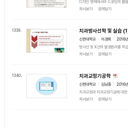
디자인 영역에서의 드로잉의 활용
차시보기
강의담기
치과방사선학 및 실습 (1
1339.
신한대학교
이경희
2016
방사선 및 X선의 발생원리를 학습
차시보기
강의담기
치과교정기공학
1340.
신한대학교
김남중
2016
치과교정과 치과교정기공에 대한 
차시보기
강의담기