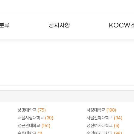
분류
공지사항
KOCW
강의
공지사항
KOCW란
강의
뉴스레터
활용안내
분야
주요통계현황
발자취
강의
서비스도움말
고객센터
상명대학교
(75)
서강대학교
(198)
서울시립대학교
(39)
서울신학대학교
(34)
성균관대학교
(151)
성신여자대학교
(5)
수원대학교
(1)
숙명여자대학교
(98)