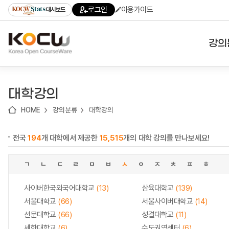
로
로
로
바
로그인
이용가이드
대시보드
가
가
가
로
기
기
기
가
(skip
기
to
강의
content)
대학
대학강의
기관
HOME
강의분류
대학강의
전공
전국
194
개 대학에서 제공한
15,515
개의 대학 강의를 만나보세요!
테마
ㄱ
ㄴ
ㄷ
ㄹ
ㅁ
ㅂ
ㅅ
ㅇ
ㅈ
ㅊ
ㅍ
ㅎ
사이버한국외국어대학교
(13)
삼육대학교
(139)
서울대학교
(66)
서울사이버대학교
(14)
선문대학교
(66)
성결대학교
(11)
세한대학교
(6)
수도권역센터
(6)