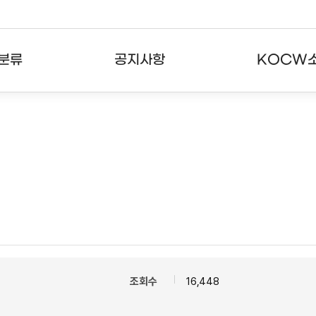
분류
공지사항
KOCW
강의
공지사항
KOCW란
강의
뉴스레터
활용안내
분야
주요통계현황
발자취
강의
서비스도움말
고객센터
조회수
16,448