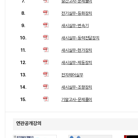
7.
중간고사-문제풀이
8.
전기실무-등화장치
9.
새시실무-변속기
10.
새시실무-동력전달장치
11.
새시실무-현가장치
12.
새시실무-제동장치
13.
전자제어실무
14.
새시실무-조향장치
15.
기말고사-문제풀이
연관공개강의