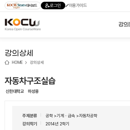
로
로
로
바
로그인
이용가이드
대시보드
가
가
가
로
기
기
기
가
(skip
기
to
강의
content)
대학
강의상세
기관
HOME
강의상세
전공
자동차구조실습
테마
신한대학교
하성용
주제분류
공학 >기계ㆍ금속 >자동차공학
강의학기
2014년 2학기