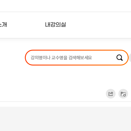
소개
내강의실
?
강의리스트
수강확인증강의
사용자의견
내강의클립