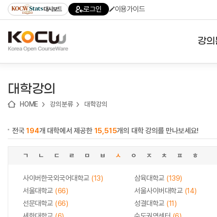
로
로
로
바
로그인
이용가이드
대시보드
가
가
가
로
기
기
기
가
(skip
기
to
강의
content)
대학
대학강의
기관
HOME
강의분류
대학강의
전공
전국
194
개 대학에서 제공한
15,515
개의 대학 강의를 만나보세요!
테마
ㄱ
ㄴ
ㄷ
ㄹ
ㅁ
ㅂ
ㅅ
ㅇ
ㅈ
ㅊ
ㅍ
ㅎ
사이버한국외국어대학교
(13)
삼육대학교
(139)
서울대학교
(66)
서울사이버대학교
(14)
선문대학교
(66)
성결대학교
(11)
세한대학교
(6)
수도권역센터
(6)