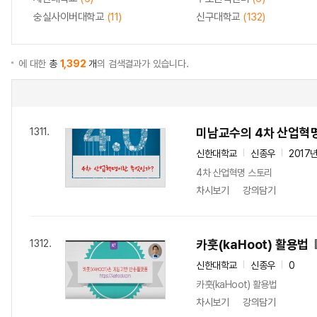
숭실사이버대학교
(11)
신구대학교
(132)
에 대한
총
1,392
개
의 검색결과가 있습니다.
미남교수의 4차 산업혁
1311.
신한대학교
신종우
2017
4차 산업혁명 스토리
차시보기
강의담기
카훗(kaHoot) 활용법
1312.
신한대학교
신종우
0
카훗(kaHoot) 활용법
차시보기
강의담기