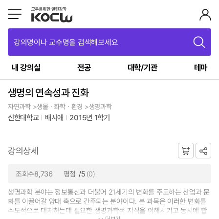
강의명이나 교수명을 검색해보세요
내 강의실
전공
대학/기관
테마
생명의 연속성과 진화
자연과학 >생물ㆍ화학ㆍ환경 >생명과학
신한대학교
배시애
2015년 1학기
강의상세
조회수8,736
평점
/5
(0)
생명과학 분야는 정보통신과 더불어 21세기의 변화를 주도하는 산업과 문
화를 이끌어갈 양대 축으로 간주되는 분야이다. 본 과목은 이러한 변화를
주도적으로 대처하는데 필요한 생명과학적 지식을 이해시키고 동시에 합
더보기