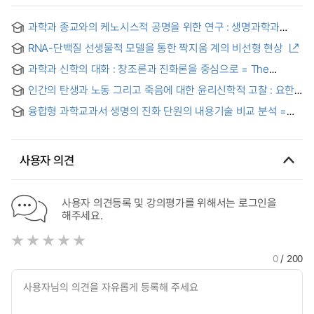
과학과 종교와의 케노시스적 공명을 위한 연구 : 생명과학과
지적설계의 상호대화를 통하여
RNA-단백질 선생물적 모델을 통한 짝지움 계의 비선형 현상
과학과 신학의 대화 : 창조론과 진화론을 중심으로 = The
Dialogue between Science and Theology: Centered on
인간의 탄생과 노동 그리고 죽음에 대한 윤리신학적 고찰 : 요한
Creationism and Evolution
바오로 2세의 회칙 <생명의 복음>과 인격주의 생명윤리를
융합형 과학교과서 생명의 진화 단원의 내용기술 비교 분석 =
중심으로 = A Study on the Ethical Theological
Comparative analysis of 'Biological evolution' in integrated
Consideration of Human Birth, Labor, and Death : focused
science textbooks
on John Paul Ⅱ’s Encyclical, The Gospel of Life, and the
Personalist Bioethics
사용자 의견
사용자 의견등록 및 강의평가를 위해서는 로그인을
해주세요.
0
/ 200