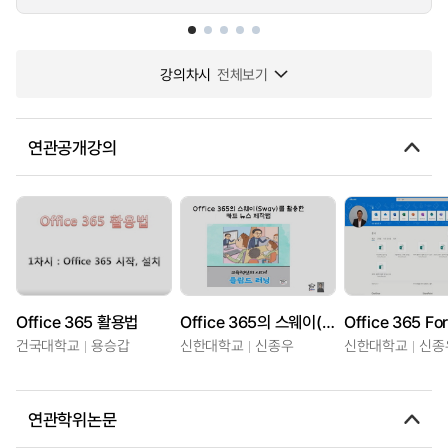
강의차시
전체보기
연관공개강의
Office 365 활용법
Office 365의 스웨이(Sway)를 활용한 카드 뉴스 제작법
건국대학교
용승갑
신한대학교
신종우
신한대학교
신종
연관학위논문