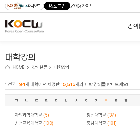
로
로
로
바
로그인
이용가이드
대시보드
가
가
가
로
기
기
기
가
(skip
기
to
강의
content)
대학
대학강의
기관
HOME
강의분류
대학강의
전공
전국
194
개 대학에서 제공한
15,515
개의 대학 강의를 만나보세요!
테마
ㄱ
ㄴ
ㄷ
ㄹ
ㅁ
ㅂ
ㅅ
ㅇ
ㅈ
ㅊ
ㅍ
ㅎ
차의과학대학교
(5)
창신대학교
(37)
춘천교육대학교
(100)
충남대학교
(181)