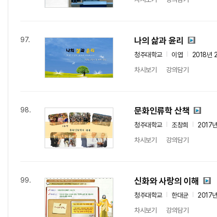
나의 삶과 윤리
97.
청주대학교
이엽
2018년 
차시보기
강의담기
문화인류학 산책
98.
청주대학교
조창희
2017
차시보기
강의담기
신화와 사랑의 이해
99.
청주대학교
한대균
2017
차시보기
강의담기