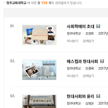
청주교육대학교
에 대한
총
139
개
의 검색결과가 있습니다.
사회학에의 초대
91.
청주대학교
조창희
2017
차시보기
강의담기
매스컴과 현대사회
92.
청주대학교
안종묵
2017
차시보기
강의담기
현대사회와 윤리
93.
청주대학교
김영균
2017