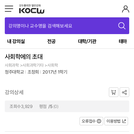
강의명이나 교수명을 검색해보세요
내 강의실
전공
대학/기관
테마
사회학에의 초대
사회과학 >사회과학기타 >사회학
청주대학교
조창희
2017년 1학기
강의상세
조회수3,929
평점
/5
(0)
오류접수
이용방법