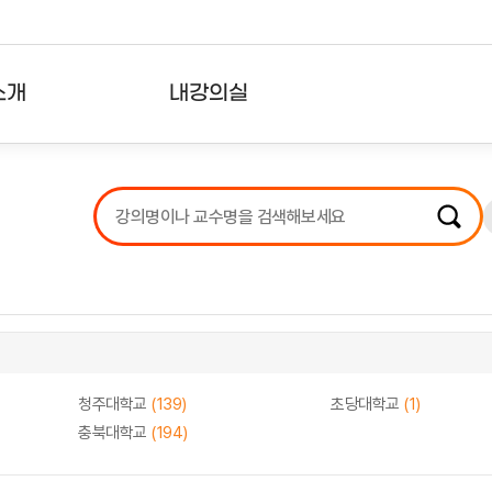
소개
내강의실
?
강의리스트
수강확인증강의
사용자의견
내강의클립
청주대학교
(139)
초당대학교
(1)
충북대학교
(194)