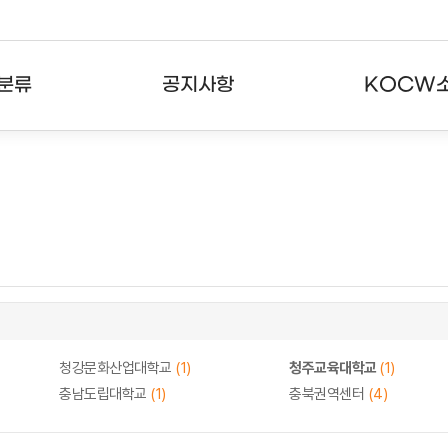
분류
공지사항
KOCW
강의
공지사항
KOCW란
강의
뉴스레터
활용안내
분야
주요통계현황
발자취
강의
서비스도움말
고객센터
청강문화산업대학교
(1)
청주교육대학교
(1)
충남도립대학교
(1)
충북권역센터
(4)