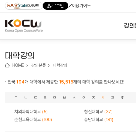
로
로
로
바
로그인
이용가이드
대시보드
가
가
가
로
기
기
기
가
(skip
기
to
강의
content)
대학
대학강의
기관
HOME
강의분류
대학강의
전공
전국
194
개 대학에서 제공한
15,515
개의 대학 강의를 만나보세요!
테마
ㄱ
ㄴ
ㄷ
ㄹ
ㅁ
ㅂ
ㅅ
ㅇ
ㅈ
ㅊ
ㅍ
ㅎ
차의과학대학교
(5)
창신대학교
(37)
춘천교육대학교
(100)
충남대학교
(181)