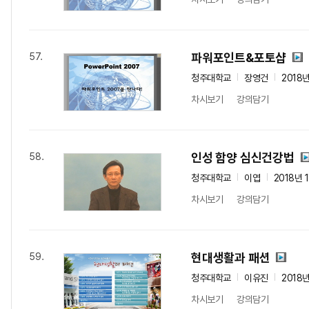
파워포인트&포토샵
57.
청주대학교
장영건
2018
차시보기
강의담기
인성 함양 심신건강법
58.
청주대학교
이엽
2018년 
차시보기
강의담기
현대생활과 패션
59.
청주대학교
이유진
2018
차시보기
강의담기