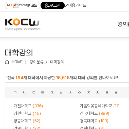
로
로
로
바
로그인
이용가이드
대시보드
가
가
가
로
기
기
기
가
(skip
기
to
강의
content)
대학
대학강의
기관
HOME
강의분류
대학강의
전공
전국
194
개 대학에서 제공한
15,515
개의 대학 강의를 만나보세요!
테마
ㄱ
ㄴ
ㄷ
ㄹ
ㅁ
ㅂ
ㅅ
ㅇ
ㅈ
ㅊ
ㅍ
ㅎ
가천대학교
(336)
가톨릭꽃동네대학교
(11)
강원대학교
(45)
건국대학교
(999)
경동대학교
(52)
경북대학교
(109)
경일대학교
(23)
경희대학교
(4)