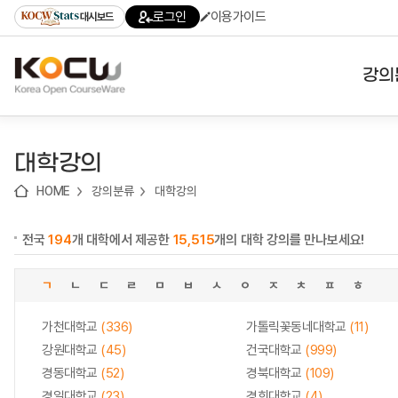
로
로
로
바
로그인
이용가이드
대시보드
가
가
가
로
기
기
기
가
(skip
기
to
강의
content)
대학
대학강의
기관
HOME
강의분류
대학강의
전공
전국
194
개 대학에서 제공한
15,515
개의 대학 강의를 만나보세요!
테마
ㄱ
ㄴ
ㄷ
ㄹ
ㅁ
ㅂ
ㅅ
ㅇ
ㅈ
ㅊ
ㅍ
ㅎ
가천대학교
(336)
가톨릭꽃동네대학교
(11)
강원대학교
(45)
건국대학교
(999)
경동대학교
(52)
경북대학교
(109)
경일대학교
(23)
경희대학교
(4)