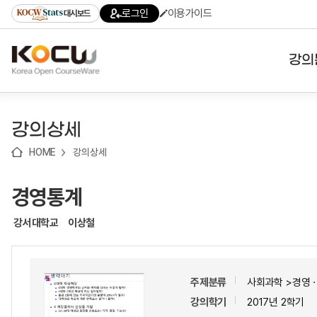
로
로
로
바
로그인
이용가이드
대시보드
가
가
가
로
기
기
기
가
(skip
기
to
강의
content)
대학
강의상세
기관
HOME
강의상세
전공
경영통계
테마
강서대학교
이상철
주제분류
사회과학 >경영
강의학기
2017년 2학기