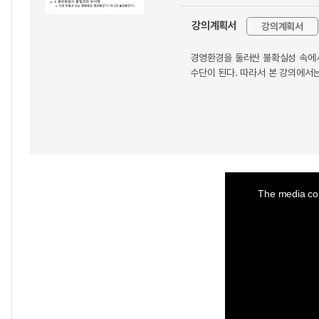
강의계획서
강의계획서
경영환경을 둘러싼 불확실성 속에서
수단이 된다. 따라서 본 강의에서
This
is
a
The media cou
modal
window.