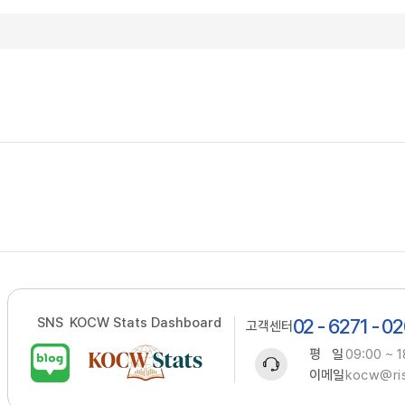
SNS
KOCW Stats Dashboard
02 - 6271 - 0
고객센터
평 일
09:00 ~ 1
이메일
kocw@ris