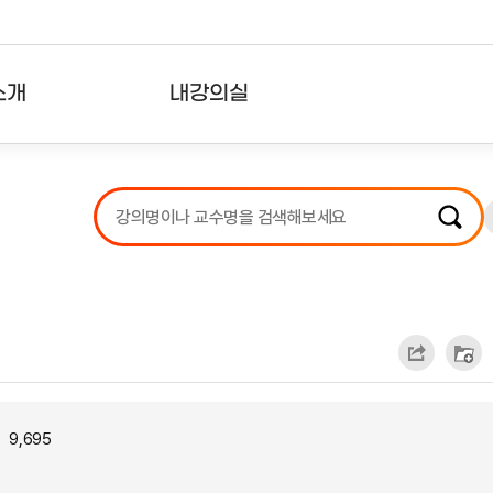
소개
내강의실
?
강의리스트
수강확인증강의
사용자의견
내강의클립
9,695