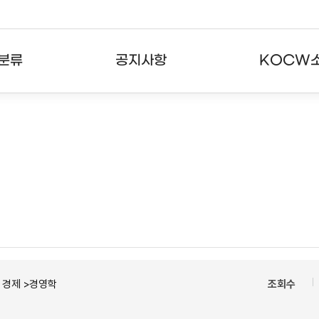
분류
공지사항
KOCW
강의
공지사항
KOCW란
강의
뉴스레터
활용안내
분야
주요통계현황
발자취
강의
서비스도움말
고객센터
ㆍ경제 >경영학
조회수