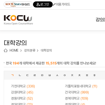
로
로
로
바
로그인
이용가이드
대시보드
가
가
가
로
기
기
기
가
(skip
기
to
강의
content)
대학
대학강의
기관
HOME
강의분류
대학강의
전공
전국
194
개 대학에서 제공한
15,515
개의 대학 강의를 만나보세요!
테마
ㄱ
ㄴ
ㄷ
ㄹ
ㅁ
ㅂ
ㅅ
ㅇ
ㅈ
ㅊ
ㅍ
ㅎ
가천대학교
(336)
가톨릭꽃동네대학교
(11)
강원대학교
(45)
건국대학교
(999)
경동대학교
(52)
경북대학교
(109)
경일대학교
(23)
경희대학교
(4)