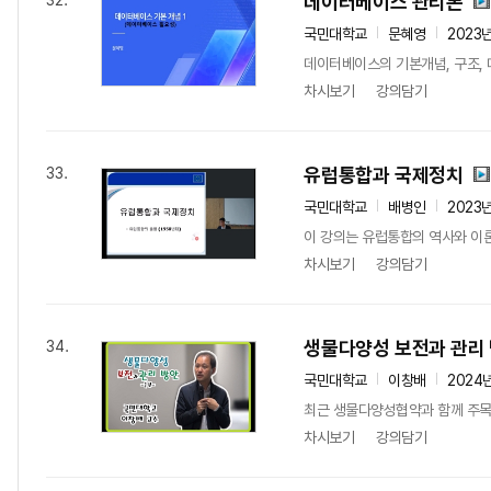
데이터베이스 관리론
32.
국민대학교
문혜영
2023
데이터베이스의 기본개념, 구조, 
차시보기
강의담기
유럽통합과 국제정치
33.
국민대학교
배병인
2023
이 강의는 유럽통합의 역사와 이론
차시보기
강의담기
생물다양성 보전과 관리
34.
국민대학교
이창배
2024
최근 생물다양성협약과 함께 주목을 
차시보기
강의담기