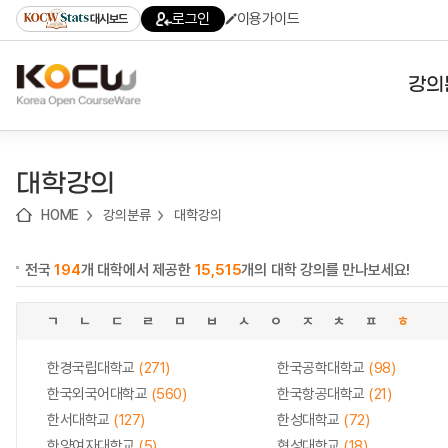
로
로
로
바
로그인
이용가이드
대시보드
가
가
가
로
기
기
기
가
(skip
기
to
강의
content)
대학
대학강의
기관
HOME
강의분류
대학강의
전공
전국
194
개 대학에서 제공한
15,515
개의 대학 강의를 만나보세요!
테마
ㄱ
ㄴ
ㄷ
ㄹ
ㅁ
ㅂ
ㅅ
ㅇ
ㅈ
ㅊ
ㅍ
ㅎ
한경국립대학교
(271)
한국공학대학교
(98)
한국외국어대학교
(560)
한국항공대학교
(21)
한서대학교
(127)
한성대학교
(72)
한양여자대학교
(5)
협성대학교
(18)