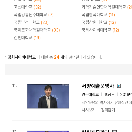
고신대학교
(32)
과학기술연합대학원대학교
(2
국립강릉원주대학교
(7)
국립경국대학교
(11)
국립부경대학교
(20)
국립창원대학교
(13)
국제문화대학원대학교
(33)
국제사이버대학교
(12)
김천대학교
(19)
경희사이버대학교
에 대한
총
24
개
의 검색결과가 있습니다.
서양예술문명사
11.
경운대학교
홍성우
2016
서양문명의 역사에서 유형적인 자료
차시보기
강의담기