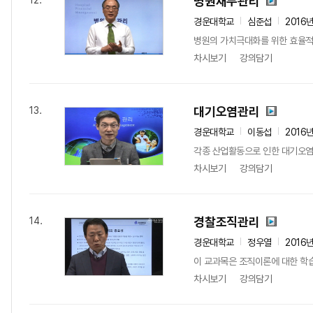
병원재무관리
12.
경운대학교
심준섭
2016
병원의 가치극대화를 위한 효율적
차시보기
강의담기
대기오염관리
13.
경운대학교
이동섭
2016
각종 산업활동으로 인한 대기오염
차시보기
강의담기
경찰조직관리
14.
경운대학교
정우열
2016
이 교과목은 조직이론에 대한 학
차시보기
강의담기