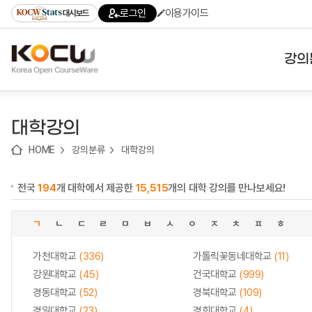
로
로
로
바
로그인
이용가이드
대시보드
가
가
가
로
기
기
기
가
(skip
기
to
강의
content)
대학
대학강의
기관
HOME
강의분류
대학강의
전공
전국
194
개 대학에서 제공한
15,515
개의 대학 강의를 만나보세요!
테마
ㄱ
ㄴ
ㄷ
ㄹ
ㅁ
ㅂ
ㅅ
ㅇ
ㅈ
ㅊ
ㅍ
ㅎ
가천대학교
(336)
가톨릭꽃동네대학교
(11)
강원대학교
(45)
건국대학교
(999)
경동대학교
(52)
경북대학교
(109)
경일대학교
(23)
경희대학교
(4)