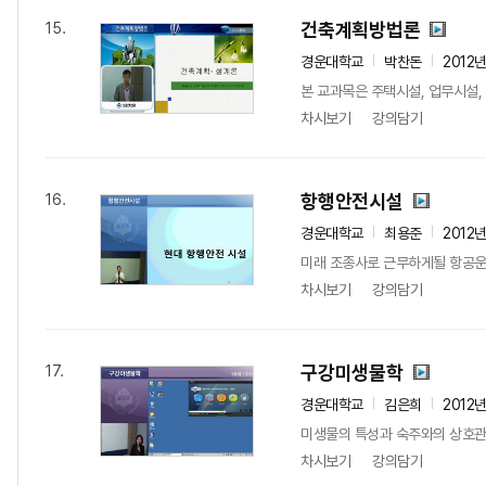
건축계획방법론
15.
경운대학교
박찬돈
2012
본 교과목은 주택시설, 업무시설,
차시보기
강의담기
항행안전시설
16.
경운대학교
최용준
2012
미래 조종사로 근무하게될 항공운
차시보기
강의담기
구강미생물학
17.
경운대학교
김은희
2012
미생물의 특성과 숙주와의 상호관계
차시보기
강의담기