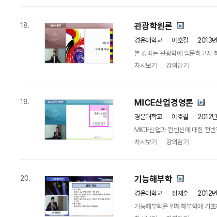
관광학원론
18.
경운대학교
이호길
2013
본 강좌는 관광학에 입문하고자 
차시보기
강의담기
MICE산업경영론
19.
경운대학교
이호길
2012
MICE산업과 컨벤션에 대한 전반
차시보기
강의담기
기능해부학
20.
경운대학교
정재훈
2012
기능해부학은 인체해부학에 기초하