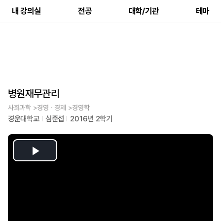
내 강의실
전공
대학/기관
테마
병원재무관리
사회과학 >경영ㆍ경제 >경영학
경운대학교
심준섭
2016년 2학기
Play
Video