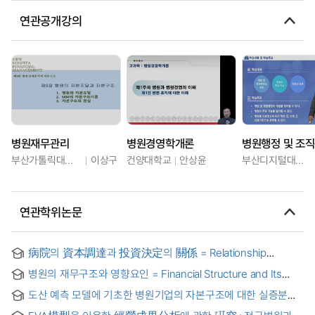
연관공개강의
병원재무관리
병원경영학개론
병원행정 및 조
부산가톨릭대학교
이상구
건양대학교
안상윤
부산디지털대학교
연관학위논문
病院의 資本調達과 投資決定의 關係 = Relationship
between investment and financing among hospitals in
병원의 재무구조와 영향요인 = Financial Structure and Its
korea
Affecting Factors of Hospitals in Korea
도산 예측 모델에 기초한 병원기업의 자본구조에 대한 실증분석