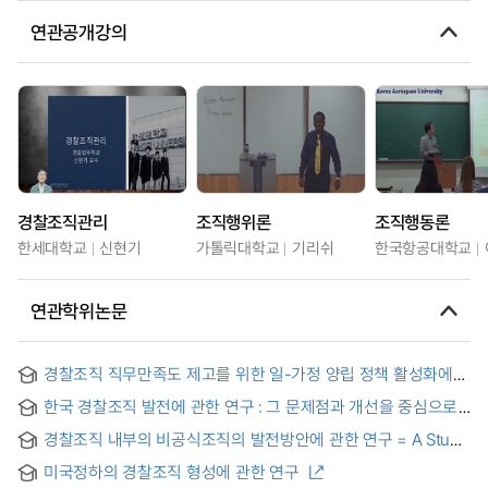
연관공개강의
경찰조직관리
조직행위론
조직행동론
한세대학교
신현기
가톨릭대학교
기리쉬
한국항공대학교
연관학위논문
경찰조직 직무만족도 제고를 위한 일-가정 양립 정책 활성화에
대한 연구 = A STUDY ON THE REVITALIZATION OF WORK-
한국 경찰조직 발전에 관한 연구 : 그 문제점과 개선을 중심으로
FAMILY BALANCE POLICY TO ENHANCE THE JOB
SATISFACTION OF POLICE ORGANIZATION
경찰조직 내부의 비공식조직의 발전방안에 관한 연구 = A Study
on the Development of Informal Organizations inside the
미국정하의 경찰조직 형성에 관한 연구
Police Organization