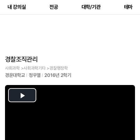
내 강의실
전공
대학/기관
테마
경찰조직관리
사회과학 >사회과학기타 >경찰행정학
경운대학교
정우열
2016년 2학기
Play
Video