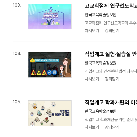
고교학점제 연구선도학교
103.
한국교육학술정보원
고교학점제 연구선도학교의 우수사
차시보기
강의담기
직업계고 실험·실습실 
104.
한국교육학술정보원
직업계고의 안전관련 법적 의무사항
차시보기
강의담기
직업계고 학과개편의 이
105.
한국교육학술정보원
직업계고 학과개편을 위한 준비 및 
차시보기
강의담기