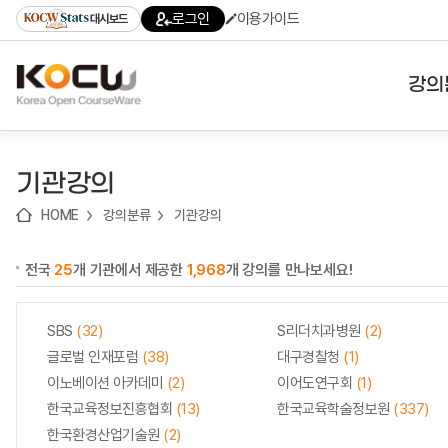
로
로
로
바
로그인
이용가이드
대시보드
가
가
가
로
기
기
기
가
(skip
기
to
강의
content)
대학
기관강의
기관
HOME
강의분류
기관강의
전공
전국
25
개 기관에서 제공한
1,968
개 강의를 만나보세요!
테마
SBS
(32)
S리더치과병원
(2)
글로벌 인재포럼
(38)
대구경찰청
(1)
이노베이션 아카데미
(2)
이어도연구회
(1)
한국교육정보진흥협회
(13)
한국교육학술정보원
(337)
한국환경산업기술원
(2)