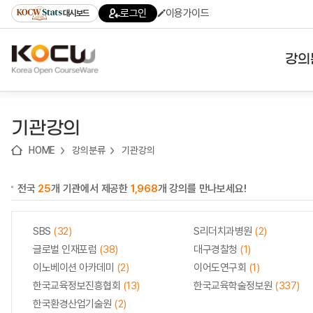
로
로
로
바
로그인
이용가이드
대시보드
가
가
가
로
기
기
기
가
(skip
기
to
강의
content)
대학
기관강의
기관
HOME
강의분류
기관강의
전공
전국
25
개 기관에서 제공한
1,968
개 강의를 만나보세요!
테마
SBS
(32)
S리더치과병원
(2)
글로벌 인재포럼
(38)
대구경찰청
(1)
이노베이션 아카데미
(2)
이어도연구회
(1)
한국교육정보진흥협회
(13)
한국교육학술정보원
(337)
한국환경산업기술원
(2)