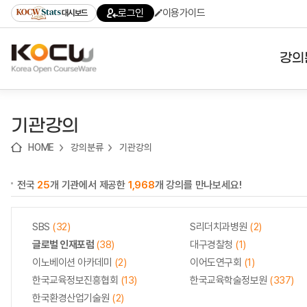
로
로
로
바
로그인
이용가이드
대시보드
가
가
가
로
기
기
기
가
(skip
기
to
강의
content)
대학
기관강의
기관
HOME
강의분류
기관강의
전공
전국
25
개 기관에서 제공한
1,968
개 강의를 만나보세요!
테마
SBS
(32)
S리더치과병원
(2)
글로벌 인재포럼
(38)
대구경찰청
(1)
이노베이션 아카데미
(2)
이어도연구회
(1)
한국교육정보진흥협회
(13)
한국교육학술정보원
(337)
한국환경산업기술원
(2)