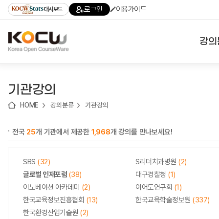
로
로
로
바
로그인
이용가이드
대시보드
가
가
가
로
기
기
기
가
(skip
기
to
강의
content)
대학
기관강의
기관
HOME
강의분류
기관강의
전공
전국
25
개 기관에서 제공한
1,968
개 강의를 만나보세요!
테마
SBS
(32)
S리더치과병원
(2)
글로벌 인재포럼
(38)
대구경찰청
(1)
이노베이션 아카데미
(2)
이어도연구회
(1)
한국교육정보진흥협회
(13)
한국교육학술정보원
(337)
한국환경산업기술원
(2)