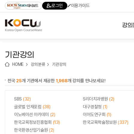
로
로
로
바
로그인
이용가이드
대시보드
가
가
가
로
기
기
기
가
(skip
기
to
강의
content)
대학
기관강의
기관
HOME
강의분류
기관강의
전공
전국
25
개 기관에서 제공한
1,968
개 강의를 만나보세요!
테마
SBS
(32)
S리더치과병원
(2)
글로벌 인재포럼
(38)
대구경찰청
(1)
이노베이션 아카데미
(2)
이어도연구회
(1)
한국교육정보진흥협회
(13)
한국교육학술정보원
(337)
한국환경산업기술원
(2)