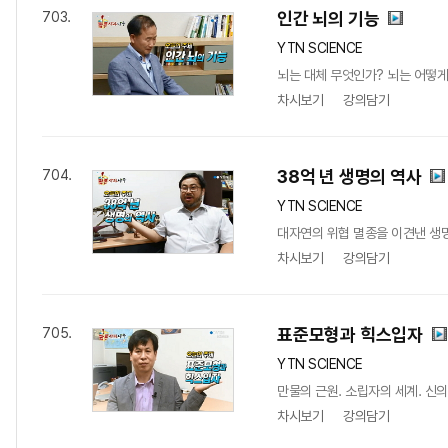
인간 뇌의 기능
703.
YTN SCIENCE
뇌는 대체 무엇인가? 뇌는 어떻
차시보기
강의담기
38억 년 생명의 역사
704.
YTN SCIENCE
대자연의 위협 멸종을 이견낸 생
차시보기
강의담기
표준모형과 힉스입자
705.
YTN SCIENCE
만물의 근원. 소립자의 세계. 신
차시보기
강의담기