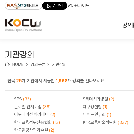
로
로
로
바
로그인
이용가이드
대시보드
가
가
가
로
기
기
기
가
(skip
기
to
강의
content)
대학
기관강의
기관
HOME
강의분류
기관강의
전공
전국
25
개 기관에서 제공한
1,968
개 강의를 만나보세요!
테마
SBS
(32)
S리더치과병원
(2)
글로벌 인재포럼
(38)
대구경찰청
(1)
이노베이션 아카데미
(2)
이어도연구회
(1)
한국교육정보진흥협회
(13)
한국교육학술정보원
(337)
한국환경산업기술원
(2)