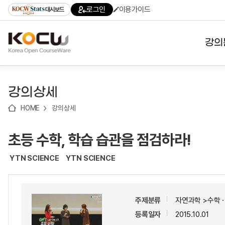
로
로
로
바
로그인
이용가이드
대시보드
가
가
가
로
기
기
기
가
(skip
기
to
강의
content)
대학
강의상세
기관
HOME
강의상세
전공
초등 수학, 학습 습관을 점검하라!
테마
YTN SCIENCE
YTN SCIENCE
주제분류
자연과학 >수학
등록일자
2015.10.01