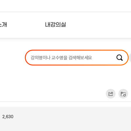
소개
내강의실
?
강의리스트
수강확인증강의
사용자의견
내강의클립
2,630