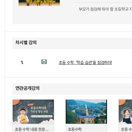
부모가 점검해 줘야 할 초등학교 
차시별 강의
1.
초등 수학, '학습 습관'을 점검하라!
연관공개강의
초등 수학 내용 전문성 향상 과정(초3~4학년군)
초등수학