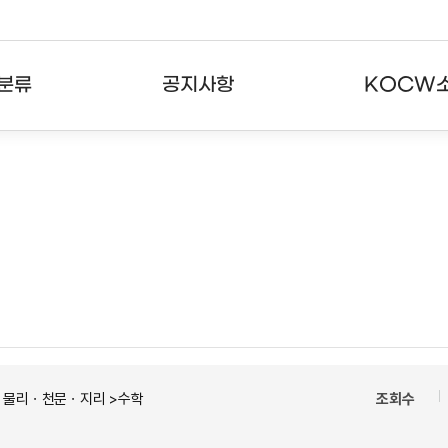
분류
공지사항
KOCW
강의
공지사항
KOCW란
강의
뉴스레터
활용안내
분야
주요통계현황
발자취
강의
서비스도움말
고객센터
ㆍ물리ㆍ천문ㆍ지리 >수학
조회수