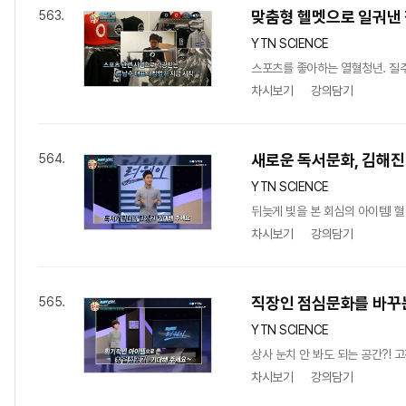
맞춤형 헬멧으로 일궈낸 
563.
YTN SCIENCE
스포츠를 좋아하는 열혈청년. 질
차시보기
강의담기
새로운 독서문화, 김해진
564.
YTN SCIENCE
뒤늦게 빛을 본 회심의 아이템!
차시보기
강의담기
직장인 점심문화를 바꾸
565.
YTN SCIENCE
상사 눈치 안 봐도 되는 공간?!
차시보기
강의담기