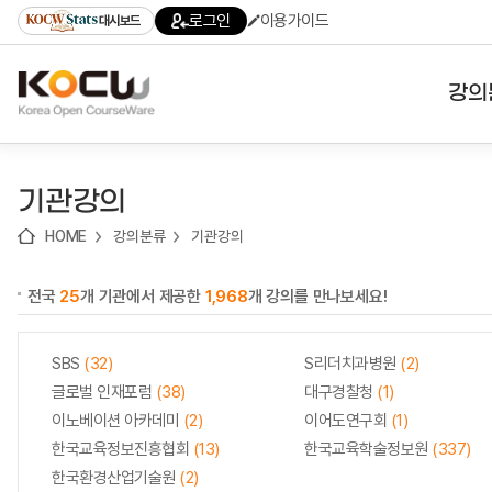
로
로
로
바
로그인
이용가이드
대시보드
가
가
가
로
기
기
기
가
(skip
기
to
강의
content)
대학
기관강의
기관
HOME
강의분류
기관강의
전공
전국
25
개 기관에서 제공한
1,968
개 강의를 만나보세요!
테마
SBS
(32)
S리더치과병원
(2)
글로벌 인재포럼
(38)
대구경찰청
(1)
이노베이션 아카데미
(2)
이어도연구회
(1)
한국교육정보진흥협회
(13)
한국교육학술정보원
(337)
한국환경산업기술원
(2)