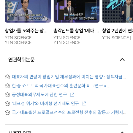
창업가를 도와주는 창업가! 정현욱 대표
총각신드롬 창업 1세대 대표아이콘, 이영석 대표
YTN SCIENCE
YTN SCIENCE
YTN SCIENCE
YTN SCIENCE
YTN SCIENCE
연관학위논문
대표자의 연령이 창업기업 재무성과에 미치는 영향 : 정책자금
지원을 중심으로
한·중 쇼트트랙 국가대표선수의 훈련문화 비교연구 =
Comparative study on training culture of national
공정대표의무제도에 관한 연구
representatives of short track speed skating between
South Korea and China
‘대표성 위기’와 비례형 선거제도 연구
국가대표출신 프로골프선수의 프로전향 전후의 갈등과 기량저하
= (The) conflict and declining competence of former
national golf team player : occurred from the before and
after their turning to professional player