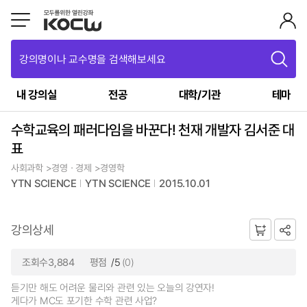
강의명이나 교수명을 검색해보세요
내 강의실
전공
대학/기관
테마
수학교육의 패러다임을 바꾼다! 천재 개발자 김서준 대
표
사회과학 >경영ㆍ경제 >경영학
YTN SCIENCE
YTN SCIENCE
2015.10.01
강의상세
조회수3,884
평점
/5
(0)
듣기만 해도 어려운 물리와 관련 있는 오늘의 강연자!
게다가 MC도 포기한 수학 관련 사업?