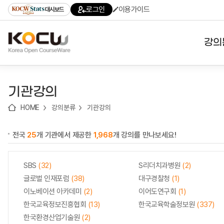
로
로
로
바
로그인
이용가이드
대시보드
가
가
가
로
기
기
기
가
(skip
기
to
강의
content)
대학
기관강의
기관
HOME
강의분류
기관강의
전공
전국
25
개 기관에서 제공한
1,968
개 강의를 만나보세요!
테마
SBS
(32)
S리더치과병원
(2)
글로벌 인재포럼
(38)
대구경찰청
(1)
이노베이션 아카데미
(2)
이어도연구회
(1)
한국교육정보진흥협회
(13)
한국교육학술정보원
(337)
한국환경산업기술원
(2)