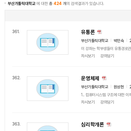
부산가톨릭대학교
에 대한
총
424
개
의 검색결과가 있습니다.
유통론
361.
부산가톨릭대학교
박민숙
이 강좌는 학부생들이 유통경로관리
차시보기
강의담기
운영체제
362.
부산가톨릭대학교
원성현
1.. 컴퓨터시스템 구조에 대한 이
차시보기
강의담기
심리학개론
363.