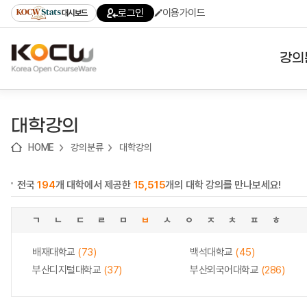
로
로
로
바
로그인
이용가이드
대시보드
가
가
가
로
기
기
기
가
(skip
기
to
강의
content)
대학
대학강의
기관
HOME
강의분류
대학강의
전공
전국
194
개 대학에서 제공한
15,515
개의 대학 강의를 만나보세요!
테마
ㄱ
ㄴ
ㄷ
ㄹ
ㅁ
ㅂ
ㅅ
ㅇ
ㅈ
ㅊ
ㅍ
ㅎ
배재대학교
(73)
백석대학교
(45)
부산디지털대학교
(37)
부산외국어대학교
(286)