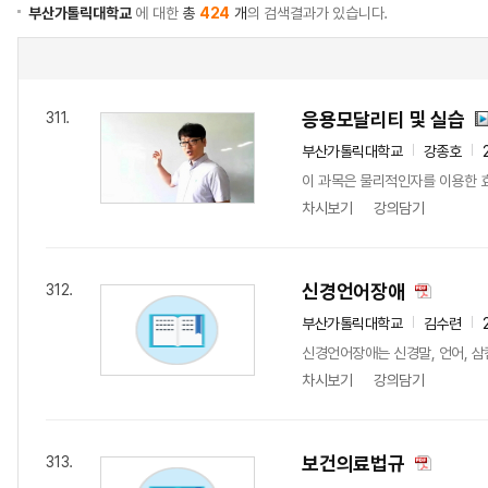
부산가톨릭대학교
에 대한
총
424
개
의 검색결과가 있습니다.
응용모달리티 및 실습
311.
부산가톨릭대학교
강종호
이 과목은 물리적인자를 이용한 
차시보기
강의담기
신경언어장애
312.
부산가톨릭대학교
김수련
신경언어장애는 신경말, 언어, 삼
차시보기
강의담기
보건의료법규
313.