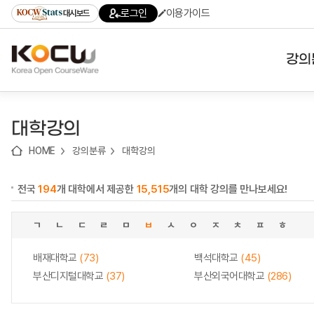
로
로
로
바
로그인
이용가이드
대시보드
가
가
가
로
기
기
기
가
(skip
기
to
강의
content)
대학
대학강의
기관
HOME
강의분류
대학강의
전공
전국
194
개 대학에서 제공한
15,515
개의 대학 강의를 만나보세요!
테마
ㄱ
ㄴ
ㄷ
ㄹ
ㅁ
ㅂ
ㅅ
ㅇ
ㅈ
ㅊ
ㅍ
ㅎ
배재대학교
(73)
백석대학교
(45)
부산디지털대학교
(37)
부산외국어대학교
(286)