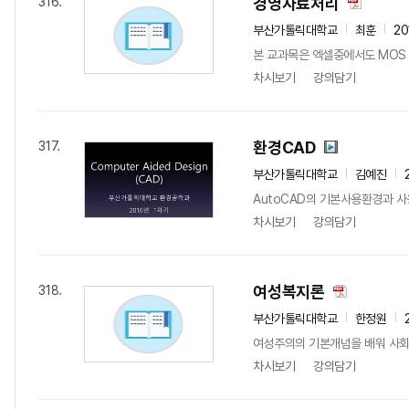
경영자료처리
316.
부산가톨릭대학교
최훈
20
본 교과목은 엑셀중에서도 MOS 
차시보기
강의담기
환경CAD
317.
부산가톨릭대학교
김예진
AutoCAD의 기본사용환경과 
차시보기
강의담기
여성복지론
318.
부산가톨릭대학교
한정원
여성주의의 기본개념을 배워 사회
차시보기
강의담기