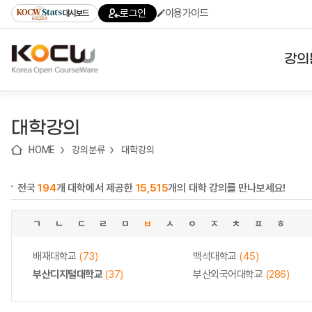
로
로
로
바
로그인
이용가이드
대시보드
가
가
가
로
기
기
기
가
(skip
기
to
강의
content)
대학
대학강의
기관
HOME
강의분류
대학강의
전공
전국
194
개 대학에서 제공한
15,515
개의 대학 강의를 만나보세요!
테마
ㄱ
ㄴ
ㄷ
ㄹ
ㅁ
ㅂ
ㅅ
ㅇ
ㅈ
ㅊ
ㅍ
ㅎ
배재대학교
(73)
백석대학교
(45)
부산디지털대학교
(37)
부산외국어대학교
(286)