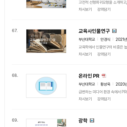
고전적 선형회귀모형을 소개하고,
차시보기
강의담기
교육사인물연구
67.
부산대학교
안경식
2021
교육학에서 인물연구의 비중은 높다
차시보기
강의담기
온라인 PR
68.
부산대학교
황성욱
2020
급변하는 미디어 환경 속에서 PR의
차시보기
강의담기
광학
69.