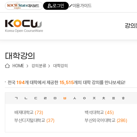
로
로
로
바
로그인
이용가이드
대시보드
가
가
가
로
기
기
기
가
(skip
기
to
강의
content)
대학
대학강의
기관
HOME
강의분류
대학강의
전공
전국
194
개 대학에서 제공한
15,515
개의 대학 강의를 만나보세요!
테마
ㄱ
ㄴ
ㄷ
ㄹ
ㅁ
ㅂ
ㅅ
ㅇ
ㅈ
ㅊ
ㅍ
ㅎ
배재대학교
(73)
백석대학교
(45)
부산디지털대학교
(37)
부산외국어대학교
(286)