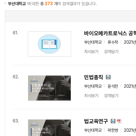
부산대학교
에 대한
총
373
개
의 검색결과가 있습니다.
바이오메카트로닉스 공
61.
부산대학교
류수착
2021
차시보기
강의담기
민법총칙
62.
부산대학교
윤석찬
2021
차시보기
강의담기
법교육연구
63.
부산대학교
곽한영
2021