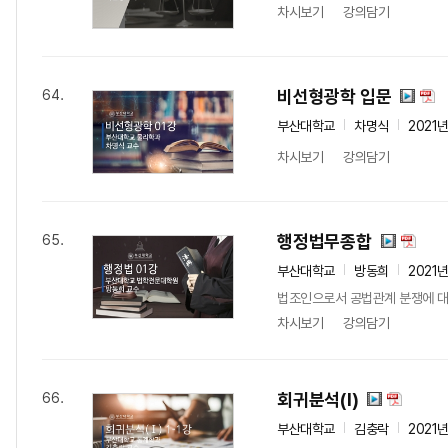
차시보기
강의담기
비선형광학 입문
64.
부산대학교
차명식
2021
차시보기
강의담기
행정법무종합
65.
부산대학교
방동희
2021
법조인으로서 공법관계 분쟁에 대
차시보기
강의담기
회귀분석(I)
66.
부산대학교
김충락
2021