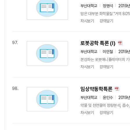
부산대학교
정영석
2019
암은 대부분 화학물질 "거의 80
차시보기
강의담기
로봇공학 특론 (I)
97.
부산대학교
이민철
2019
본강좌는 로봇매니퓰레이터의 기구학
차시보기
강의담기
임상약동학특론
98.
부산대학교
윤인수
2019
약물 및 천연물의 정량분석, 흡수,
차시보기
강의담기