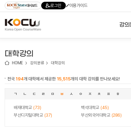
로
로
로
바
로그인
이용가이드
대시보드
가
가
가
로
기
기
기
가
(skip
기
to
강의
content)
대학
대학강의
기관
HOME
강의분류
대학강의
전공
전국
194
개 대학에서 제공한
15,515
개의 대학 강의를 만나보세요!
테마
ㄱ
ㄴ
ㄷ
ㄹ
ㅁ
ㅂ
ㅅ
ㅇ
ㅈ
ㅊ
ㅍ
ㅎ
배재대학교
(73)
백석대학교
(45)
부산디지털대학교
(37)
부산외국어대학교
(286)