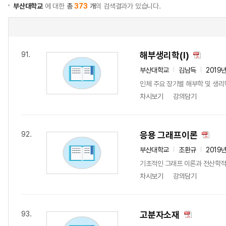
부산대학교
에 대한
총
373
개
의 검색결과가 있습니다.
해부생리학(I)
91.
부산대학교
김남득
2019
인체 주요 장기별 해부학 및 생리
차시보기
강의담기
응용 그래프이론
92.
부산대학교
조환규
2019
기초적인 그래프 이론과 전산학적 
차시보기
강의담기
고분자소재
93.