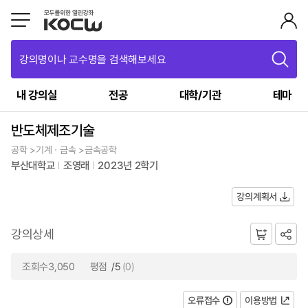
강의명이나 교수명을 검색해보세요
내 강의실
전공
대학/기관
테마
반도체제조기술
공학 >기계ㆍ금속 >금속공학
부산대학교
조영래
2023년 2학기
강의계획서
강의상세
조회수3,050
평점
/5
(0)
오류접수
이용방법