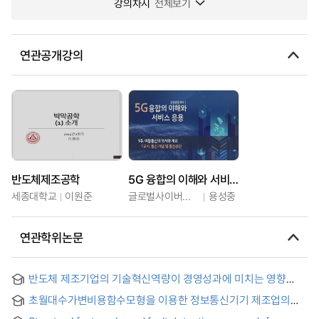
강의차시
전체보기
연관공개강의
반도체제조공학
5G 융합의 이해와 서비스 응용
세종대학교
이원준
글로벌사이버대학교
용성중
연관학위논문
반도체 제조기업의 기술혁신역량이 경영성과에 미치는 영향
연구 = A study on the effect of technological innovation
초월대수가변비용함수모형을 이용한 정보통신기기 제조업의
capabilities of semiconductor manufacturing companies
기술진보 측정 = Measurement of quality change in
on management performance