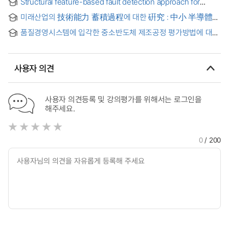
Structural feature-based fault detection approach for
semiconductors : evidence from Korea ICT industries
semiconductor manufacturing processes
미래산업의 技術能力 蓄積過程에 대한 硏究 : 中小 半導體
裝備 製造業體에 대한 精誠的 接近 = (The) process of
품질경영시스템에 입각한 중소반도체 제조공정 평가방법에 대한
technological capability building at mirae corporation : a
연구 = An Assessment Method for Semiconductor
qualitative approach
Manufacturing Processes of Small/Medium Industries
Based on Quality Management System
사용자 의견
사용자 의견등록 및 강의평가를 위해서는 로그인을
해주세요.
0
/ 200