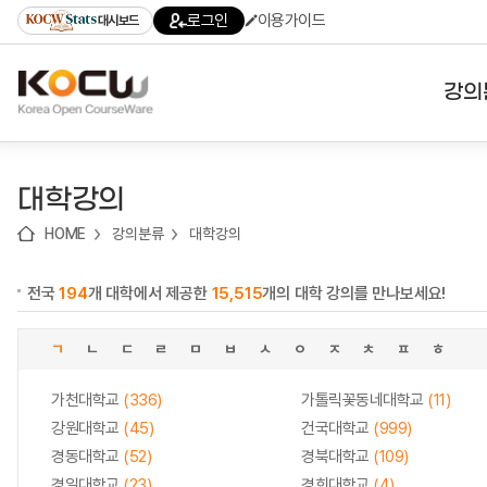
로
로
로
바
로그인
이용가이드
대시보드
가
가
가
로
기
기
기
가
(skip
기
to
강의
content)
대학
대학강의
기관
HOME
강의분류
대학강의
전공
전국
194
개 대학에서 제공한
15,515
개의 대학 강의를 만나보세요!
테마
ㄱ
ㄴ
ㄷ
ㄹ
ㅁ
ㅂ
ㅅ
ㅇ
ㅈ
ㅊ
ㅍ
ㅎ
가천대학교
(336)
가톨릭꽃동네대학교
(11)
강원대학교
(45)
건국대학교
(999)
경동대학교
(52)
경북대학교
(109)
경일대학교
(23)
경희대학교
(4)