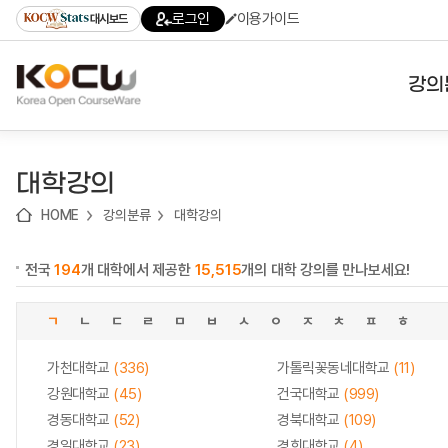
로
로
로
바
로그인
이용가이드
대시보드
가
가
가
로
기
기
기
가
(skip
기
to
강의
content)
대학
대학강의
기관
HOME
강의분류
대학강의
전공
전국
194
개 대학에서 제공한
15,515
개의 대학 강의를 만나보세요!
테마
ㄱ
ㄴ
ㄷ
ㄹ
ㅁ
ㅂ
ㅅ
ㅇ
ㅈ
ㅊ
ㅍ
ㅎ
가천대학교
(336)
가톨릭꽃동네대학교
(11)
강원대학교
(45)
건국대학교
(999)
경동대학교
(52)
경북대학교
(109)
경일대학교
(23)
경희대학교
(4)