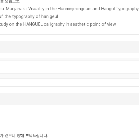
제를 중심으로
ahak : Visuality in the Hunminjeongeum and Hangul Typography
the typography of han geul
he HANGUEL calligraphy in aesthetic point of view
우가 있으니 양해 부탁드립니다.