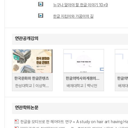
누구나 알아야 할 한글 이야기 10+9
한글 지킴이와 가꿈이의 길
연관공개강의
한국문화와 한글콘텐츠
한글의역사와계몽의시대
한성대학교 | 이상혁, 김서영, 김미도리, 고은숙, 유호선, 박새암, 노정은, 김윤주, 이은희
배재대학교 | 백낙천
배재대
연관학위논문
한글을 모티브로 한 헤어아트 연구 = A study on hair art having Hange