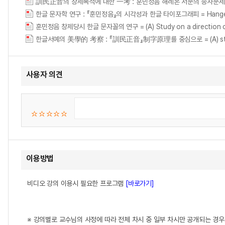
訓民正音의 창제목적에 대한 一考 : 훈민정음 해례본 서문의 송사문
한글 문자학 연구 : 『훈민정음』의 시각성과 한글 타이포그래피 = Hangeul Munj
훈민정음 창제당시 한글 문자꼴의 연구 = (A) Study on a direction of 
한글서예의 美學的 考察 : 『訓民正音』制字原理를 중심으로 = (A) study on t
사용자 의견
이용방법
비디오 강의 이용시 필요한 프로그램
[바로가기]
※ 강의별로 교수님의 사정에 따라 전체 차시 중 일부 차시만 공개되는 경