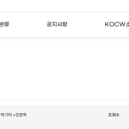
분류
공지사항
KOCW
강의
공지사항
KOCW란
강의
뉴스레터
활용안내
분야
주요통계현황
발자취
강의
서비스도움말
고객센터
과학기타 >인문학
조회수