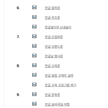
6.
한글 철학론
한글 퀴즈론
한글놀이와 낭송놀이
7.
한글 산업화론
한글 브랜드론
한글날 행사론
8.
한글 교육론
한글 융합 교육의 실제
한글 교육 프로그램 짜기
9.
한글 문화론
한글 숨바꼭질 여행