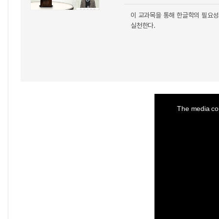
이 교과목을 통해 한글학의 필요성
실천한다.
This
is
a
The media cou
modal
window.