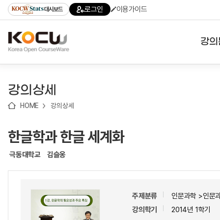
로
로
로
바
로그인
이용가이드
대시보드
가
가
가
로
기
기
기
가
(skip
기
to
강의
content)
대학
강의상세
기관
HOME
강의상세
전공
한글학과 한글 세계화
테마
극동대학교
김슬옹
주제분류
인문과학 >인문
강의학기
2014년 1학기