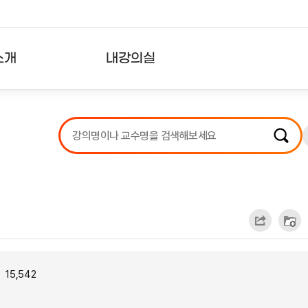
소개
내강의실
?
강의리스트
수강확인증강의
사용자의견
내강의클립
15,542