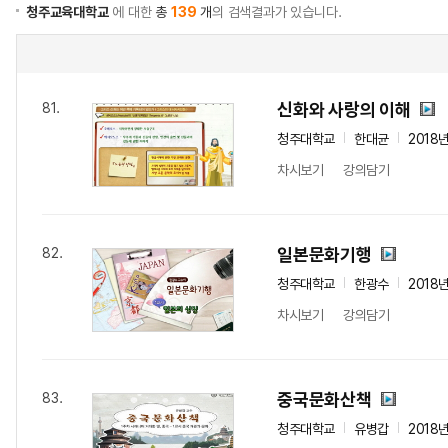
청주교육대학교
에 대한
총
139
개
의 검색결과가 있습니다.
신화와 사랑의 이해
81.
청주대학교
한대균
2018
차시보기
강의담기
일본문화기행
82.
청주대학교
한광수
2018
차시보기
강의담기
중국문화산책
83.
청주대학교
유병갑
2018