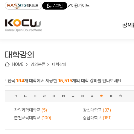
로
로
로
바
로그인
이용가이드
대시보드
가
가
가
로
기
기
기
가
(skip
기
to
강의
content)
대학
대학강의
기관
HOME
강의분류
대학강의
전공
전국
194
개 대학에서 제공한
15,515
개의 대학 강의를 만나보세요!
테마
ㄱ
ㄴ
ㄷ
ㄹ
ㅁ
ㅂ
ㅅ
ㅇ
ㅈ
ㅊ
ㅍ
ㅎ
차의과학대학교
(5)
창신대학교
(37)
춘천교육대학교
(100)
충남대학교
(181)