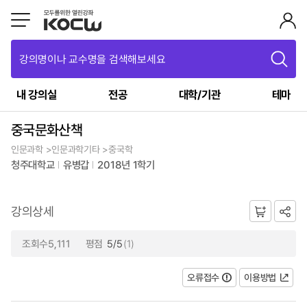
강의명이나 교수명을 검색해보세요
내 강의실
전공
대학/기관
테마
중국문화산책
인문과학 >인문과학기타 >중국학
청주대학교
유병갑
2018년 1학기
강의상세
조회수5,111
평점
5/5
(1)
오류접수
이용방법